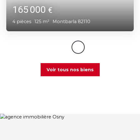
165 000
€
4
pièces
125
m²
Montbarla 82110
Voir tous nos biens