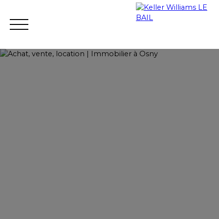
Achat
Vente
Location
Gestion loc
Estimation