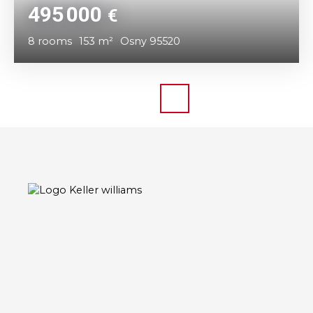
495 000
€
8
rooms
153
m²
Osny 95520