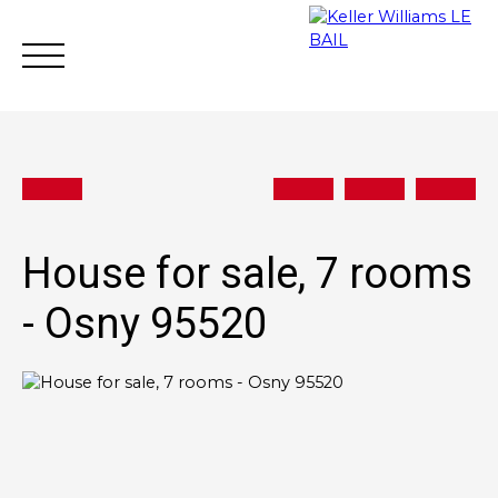
House for sale, 7 rooms
Achat
Vente
Rent
Rental mana
- Osny 95520
Estimate