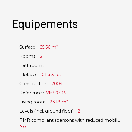
Equipements
Surface
:
65.56
m²
Rooms
:
3
Bathroom
:
1
Plot size
:
01 a 31 ca
Construction
:
2004
Reference
:
VM50445
Living room
:
23.18
m²
Levels (incl. ground floor)
:
2
PMR compliant (persons with reduced mobility)
:
No