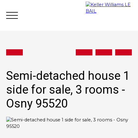
Semi-detached house 1
Achat
Vente
Rent
Rental mana
side for sale, 3 rooms -
Osny 95520
Estimate