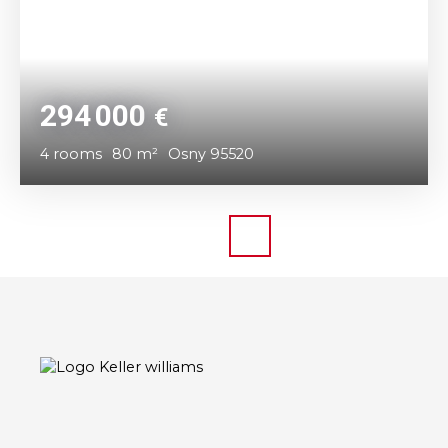
294 000
€
4
rooms
80
m²
Osny 95520