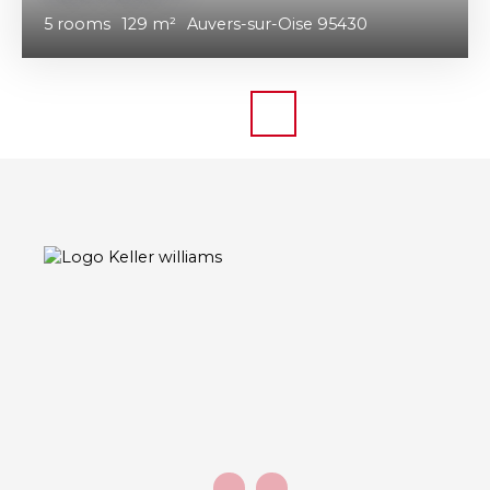
5
rooms
129
m²
Auvers-sur-Oise 95430