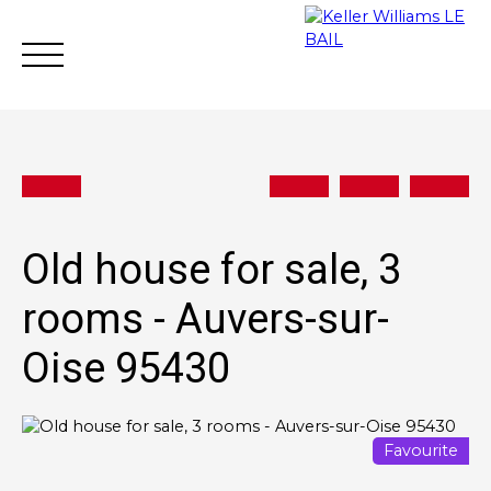
Old house for sale, 3
Achat
Vente
Rent
Rental mana
rooms - Auvers-sur-
Oise 95430
Estimate
Favourite