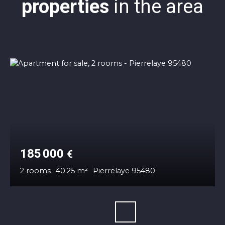
properties
in the area
185 000
€
2
rooms
40.25
m²
Pierrelaye 95480