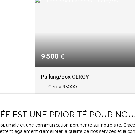
9 500
€
Parking/Box CERGY
Cergy 95000
Vous cherchez un endroit sécurisé pour
garer votre véhicule à Cergy Préfecture ? 
cherchez plus !
VÉE EST UNE PRIORITÉ POUR NOU
Nous vous proposons une place de parki
ce optimale et une communication pertinente sur notre site. Gra
en sous-sol, idéalement située à quelques
ttent également d'améliorer la qualité de nos services et la conv