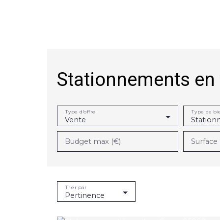
Stationnements en 
Achat
Vente
Location
Gestion locative
Type d'offre
Type de bi
Vente
Statio
Budget max (€)
Surface
Trier par
Pertinence