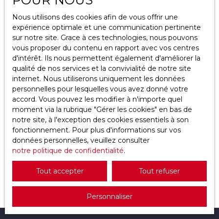
Localisation
Nous utilisons des cookies afin de vous offrir une
Neuville-Bosc (60119)
expérience optimale et une communication pertinente
sur notre site. Grace à ces technologies, nous pouvons
Budget max (€)
vous proposer du contenu en rapport avec vos centres
d'intérêt. Ils nous permettent également d'améliorer la
qualité de nos services et la convivialité de notre site
Surface min (m²)
internet. Nous utiliserons uniquement les données
personnelles pour lesquelles vous avez donné votre
Rechercher
467 000
accord. Vous pouvez les modifier à n'importe quel
€
moment via la rubrique ″Gérer les cookies″ en bas de
notre site, à l'exception des cookies essentiels à son
fonctionnement. Pour plus d'informations sur vos
Maison individuelle à vendre, 7 pièces -
données personnelles, veuillez consulter
Neuville-Bosc 60119
notre politique de confidentialité
7
pièces
162
m²
Neuville-Bosc 60119
.
Maison individuelle de 162 m² sur 750 m² de terrain
Tout accepter
Tout refuser
– Un écrin de sérénité à saisir Découvrez cette
maison individuelle bâtie en 1990, où chaque détail
Personnaliser
respire l’élégance et le confort. Avec ses 7 pièces
dont un séjour de 41 m² baigné de lumière, cette