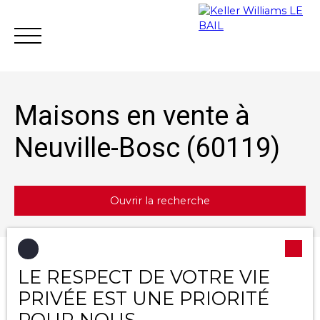
Maisons en vente à
Neuville-Bosc (60119)
Achat
Vente
Location
Gestion loc
Ouvrir la recherche
Estimation
Type d'offre
Trier par
LE RESPECT DE VOTRE VIE
Créer une alerte
Vente
Pertinence
PRIVÉE EST UNE PRIORITÉ
Type de bien
POUR NOUS
Maison