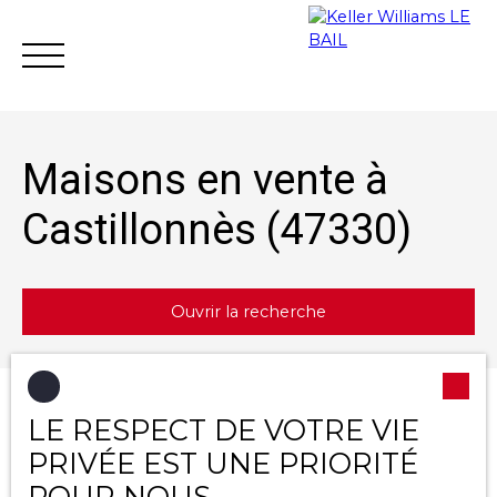
Maisons en vente à
Castillonnès (47330)
Achat
Vente
Location
Gestion loc
Ouvrir la recherche
Estimation
Type d'offre
Trier par
LE RESPECT DE VOTRE VIE
Créer une alerte
Vente
Pertinence
PRIVÉE EST UNE PRIORITÉ
Type de bien
POUR NOUS
Maison