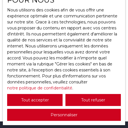
Localisation
Nous utilisons des cookies afin de vous offrir une
Castillonnès (47330)
expérience optimale et une communication pertinente
sur notre site. Grace à ces technologies, nous pouvons
Budget max (€)
vous proposer du contenu en rapport avec vos centres
d'intérêt. Ils nous permettent également d'améliorer la
qualité de nos services et la convivialité de notre site
Surface min (m²)
internet. Nous utiliserons uniquement les données
personnelles pour lesquelles vous avez donné votre
Rechercher
1 370 000
accord. Vous pouvez les modifier à n'importe quel
€
moment via la rubrique ″Gérer les cookies″ en bas de
notre site, à l'exception des cookies essentiels à son
fonctionnement. Pour plus d'informations sur vos
Charme & prestige – Propriété avec espace
données personnelles, veuillez consulter
événementiel haut standing
notre politique de confidentialité
10
pièces
956
m²
Castillonnès 47330
.
Ensemble immobilier de charme avec salle de
Tout accepter
Tout refuser
réception, gîtes et piscine – Bien rare dans le Lot-
et-Garonne Découvrez un ensemble immobilier
Personnaliser
d’exception, parfaitement rénové, où se
conjuguent authenticité, élégance et confort