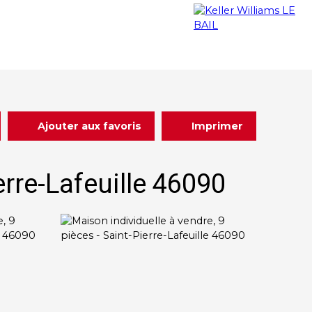
Nous rejoindre
Actualités
A propos
Ajouter aux favoris
Imprimer
erre-Lafeuille 46090