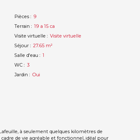
Pièces
:
9
Terrain
:
19 a 15 ca
Visite virtuelle
:
Visite virtuelle
Séjour
:
27.65
m²
Salle d'eau
:
1
WC
:
3
Jardin
:
Oui
-Lafeuille, à seulement quelques kilomètres de
cadre de vie agréable et fonctionnel, idéal pour