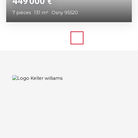
449 000
€
7
pièces
131
m²
Osny 95520