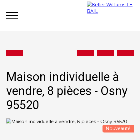
Maison individuelle à
Achat
Vente
Location
Gestion loc
vendre, 8 pièces - Osny
95520
Estimation
Nouveauté