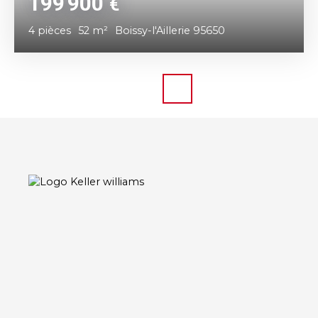
199 900
€
4
pièces
52
m²
Boissy-l'Aillerie 95650