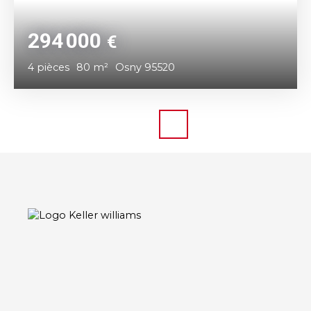
294 000
€
4
pièces
80
m²
Osny 95520