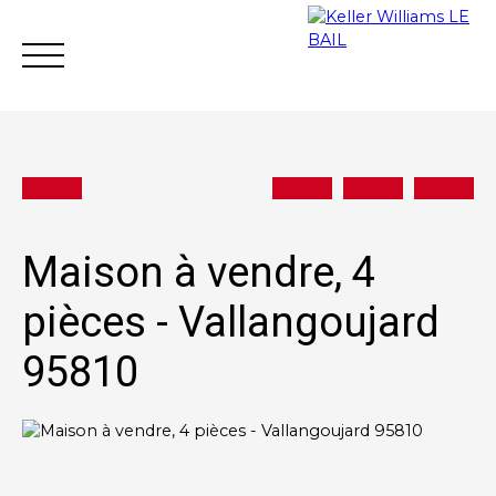
Maison à vendre, 4
Achat
Vente
Location
Gestion loc
pièces - Vallangoujard
95810
Estimation