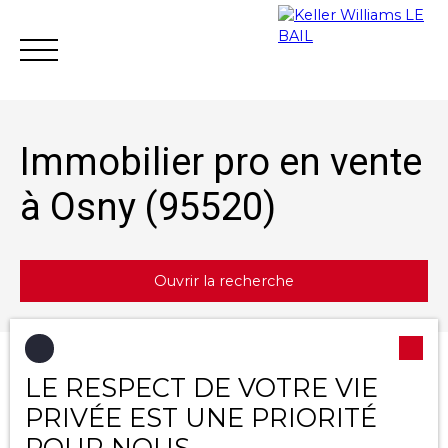
Immobilier pro en vente
à Osny (95520)
Achat
Vente
Location
Gestion loc
Ouvrir la recherche
Estimation
Type d'offre
Trier par
LE RESPECT DE VOTRE VIE
Créer une alerte
Vente
Pertinence
PRIVÉE EST UNE PRIORITÉ
Type de bien
POUR NOUS
Immobilier Pro