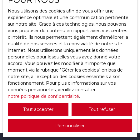
Localisation
Nous utilisons des cookies afin de vous offrir une
Osny (95520)
expérience optimale et une communication pertinente
sur notre site. Grace à ces technologies, nous pouvons
Budget max (€)
vous proposer du contenu en rapport avec vos centres
d'intérêt. Ils nous permettent également d'améliorer la
qualité de nos services et la convivialité de notre site
Surface min (m²)
internet. Nous utiliserons uniquement les données
personnelles pour lesquelles vous avez donné votre
Rechercher
1 715 000
accord. Vous pouvez les modifier à n'importe quel
€
moment via la rubrique ″Gérer les cookies″ en bas de
notre site, à l'exception des cookies essentiels à son
fonctionnement. Pour plus d'informations sur vos
Vexin à 10 minutes de PONTOISE (95300)
données personnelles, veuillez consulter
Murs et Fonds de Commerces + habitation
notre politique de confidentialité
15
pièces
700
m²
Osny 95520
.
MURS + FOND DE COMMERCE + HABITATION
Tout accepter
Tout refuser
situés entre MARINES (95640) et PONTOISE
(95300) De 700m2 environ Propriété à usage de
Personnaliser
restaurant + habitation composée de trois corps
de bâtiments : - Un premier corps comprenant :