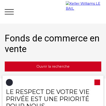
Fonds de commerce en
vente
Achat
Vente
Location
Gestion loc
Ouvrir la recherche
Estimation
Type d'offre
Trier par
LE RESPECT DE VOTRE VIE
Créer une alerte
Vente
Pertinence
PRIVÉE EST UNE PRIORITÉ
Type de bien
POUR NOUS
Fonds de commerce