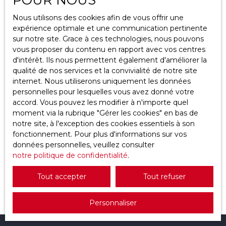
Nous utilisons des cookies afin de vous offrir une
Activités
expérience optimale et une communication pertinente
sur notre site. Grace à ces technologies, nous pouvons
Localisation
vous proposer du contenu en rapport avec vos centres
d'intérêt. Ils nous permettent également d'améliorer la
qualité de nos services et la convivialité de notre site
Budget max (€)
internet. Nous utiliserons uniquement les données
personnelles pour lesquelles vous avez donné votre
Rechercher
189 900
accord. Vous pouvez les modifier à n'importe quel
€
moment via la rubrique ″Gérer les cookies″ en bas de
notre site, à l'exception des cookies essentiels à son
fonctionnement. Pour plus d'informations sur vos
Magasin, boutique à vendre, 98 m² - Éragny
données personnelles, veuillez consulter
95610
notre politique de confidentialité
98.1
m²
Éragny 95610
.
Saisissez l’opportunité de reprendre un salon de
Tout accepter
Tout refuser
coiffure clé en main, reconnu pour son
professionnalisme et son cadre d'exception à
Personnaliser
Eragny. Une affaire saine, sans travaux, prête pour
une exploitation immédiate avec un fort potentiel