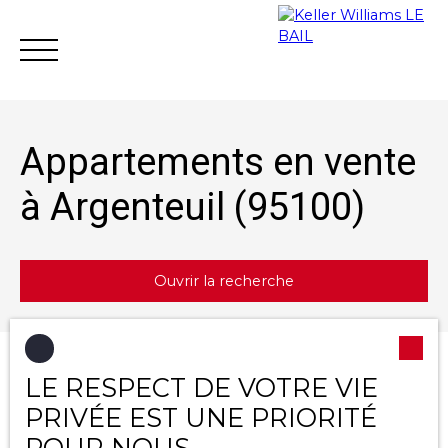
Appartements en vente
à Argenteuil (95100)
Achat
Vente
Location
Gestion loc
Ouvrir la recherche
Estimation
Type d'offre
Trier par
LE RESPECT DE VOTRE VIE
Créer une alerte
Vente
Pertinence
PRIVÉE EST UNE PRIORITÉ
Type de bien
POUR NOUS
Appartement