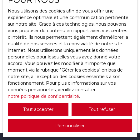
Localisation
Nous utilisons des cookies afin de vous offrir une
Argenteuil (95100)
expérience optimale et une communication pertinente
sur notre site. Grace à ces technologies, nous pouvons
Budget max (€)
vous proposer du contenu en rapport avec vos centres
d'intérêt. Ils nous permettent également d'améliorer la
qualité de nos services et la convivialité de notre site
Surface min (m²)
internet. Nous utiliserons uniquement les données
personnelles pour lesquelles vous avez donné votre
Rechercher
165 900
accord. Vous pouvez les modifier à n'importe quel
€
moment via la rubrique ″Gérer les cookies″ en bas de
notre site, à l'exception des cookies essentiels à son
fonctionnement. Pour plus d'informations sur vos
Duplex à vendre, 2 pièces - Argenteuil 95100
données personnelles, veuillez consulter
notre politique de confidentialité
2
pièces
40.33
m²
.
Argenteuil 95100
Unique à l'Agence LE BAIL, Contactez Sébastien
Tout accepter
Tout refuser
ROUSSE pour visiter ce bel appartement en
duplex situé au calme dans une belle résidence
Personnaliser
haut de gamme comprenant: Un duplex avec une
entrée sur séjour et cuisine équipée donnant par