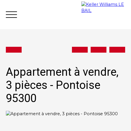
Appartement à vendre,
Achat
Vente
Location
Gestion loc
3 pièces - Pontoise
95300
Estimation