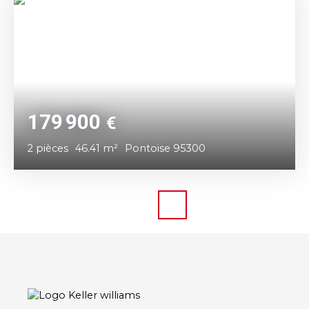
179 900
€
2
pièces
46.41
m²
Pontoise 95300