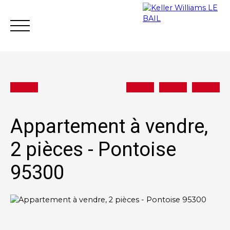
Appartement à vendre,
Achat
Vente
Location
Gestion loc
2 pièces - Pontoise
95300
Estimation