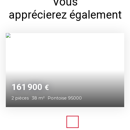
Vous
apprécierez également
161 900
€
2
pièces
38
m²
Pontoise 95000