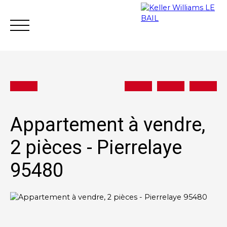
Appartement à vendre,
Achat
Vente
Location
Gestion loc
2 pièces - Pierrelaye
95480
Estimation