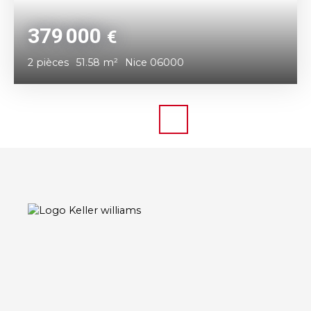
379 000
€
2
pièces
51.58
m²
Nice 06000